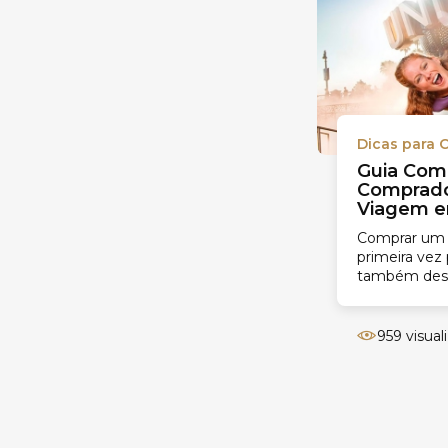
Dicas para
Guia Com
Comprado
Viagem e
Comprar um 
primeira vez
também desa
mercado local
há muitos fat
959 visual