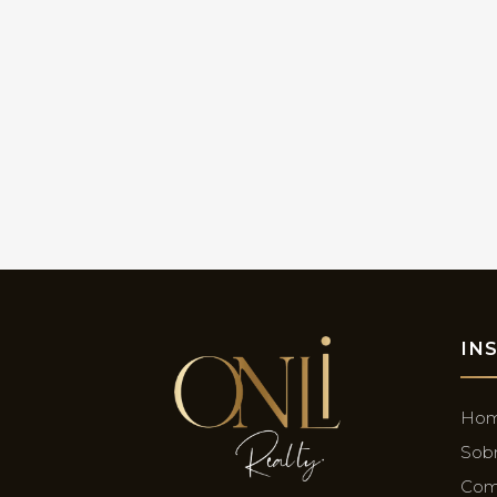
IN
Ho
Sob
Com