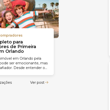
 Compradores
pleto para
res de Primeira
m Orlando
imóvel em Orlando pela
 pode ser emocionante, mas
fiador. Desde entender o
 até escolher o bairro ideal,
ores a...
izações
Ver post