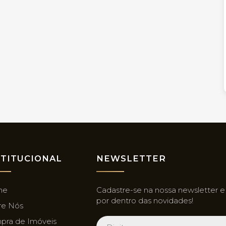
STITUCIONAL
NEWSLETTER
me
Cadastre-se na nossa newsletter e
por dentro das novidades!
re Nós
pra de Imóveis