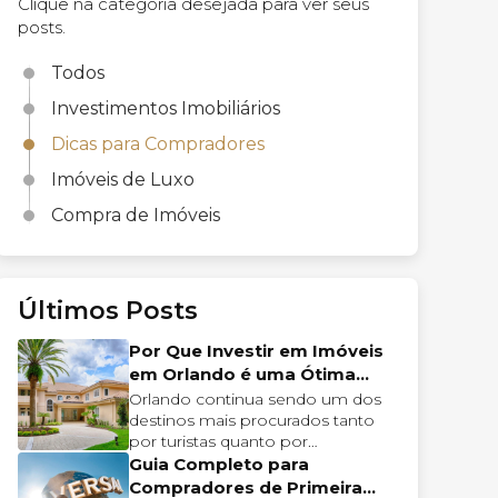
Clique na categoria desejada para ver seus
posts.
Todos
Investimentos Imobiliários
Dicas para Compradores
Imóveis de Luxo
Compra de Imóveis
Últimos Posts
Por Que Investir em Imóveis
em Orlando é uma Ótima
Escolha para 2024?
Orlando continua sendo um dos
destinos mais procurados tanto
por turistas quanto por
investidores imobiliários. Com um
Guia Completo para
mercado robusto e...
Compradores de Primeira